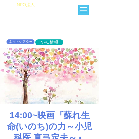
​NPO法人
Heart of Miracle
HoM
​人を想うを楽しむ
ネットシアター
NPO情報
14:00~映画『蘇れ生
命(いのち)の力～小児
科医 真弓定夫～』