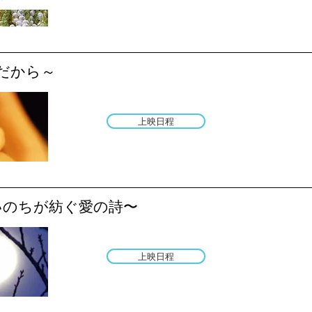
とだから～
上映日程
いのちが紡ぐ愛の詩〜
上映日程