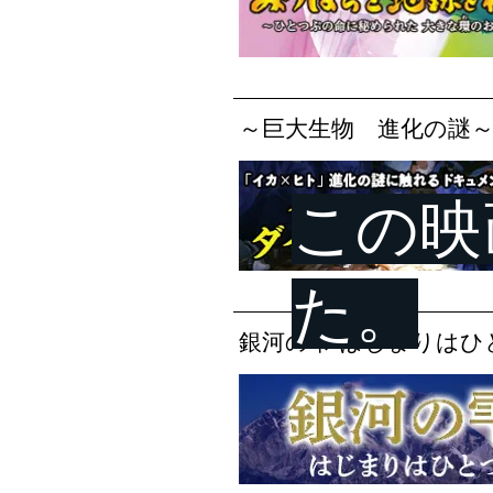
～巨大生物 進化の謎～
​この
た。
銀河の雫 はじまりはひ