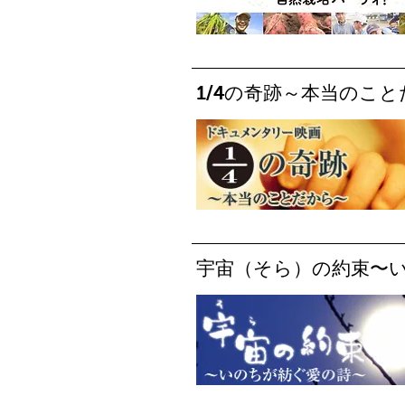
1/4の奇跡～本当のこ
宇宙（そら）の約束〜