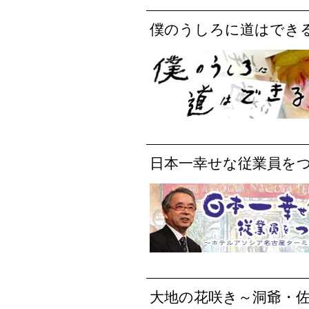
僕のうしろに道はでき
日本一幸せな従業員を
大地の花咲き～洞爺・佐