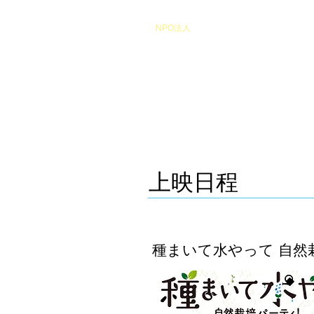
​NPO法人
Heart of Miracle
HoM
​人を想うを楽しむ
​上映日程
種まいて水やって 自然