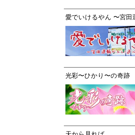
愛でいけるやん 〜宮田
光彩〜ひかり〜の奇跡
天から見れば