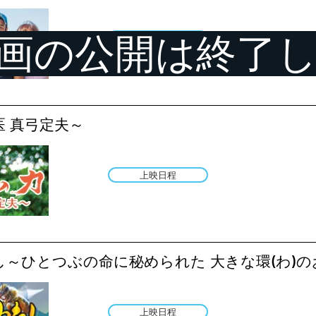
映画の公開は終了
公開終了
医 真弓定夫～
上映日程
～ひとつぶの命に秘められた 大きな環(わ)の
上映日程