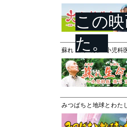
​この
た。
蘇れ 生命の力～小児科
みつばちと地球とわたし