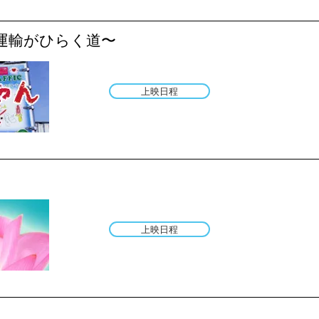
運輸がひらく道〜
上映日程
上映日程