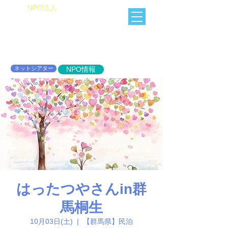
​NPO法人
Heart of Miracle
HoM
​人を想うを楽しむ
ネットシアター
NPO情報
はったつやさんin群
馬桐生
10月03日(土)
  |  
【群馬県】民泊