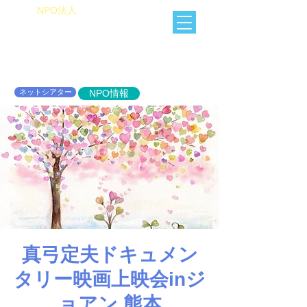
​NPO法人
Heart of Miracle
HoM
​人を想うを楽しむ
ネットシアター
NPO情報
真弓定夫ドキュメン
タリー映画上映会inジ
ョアン 熊本