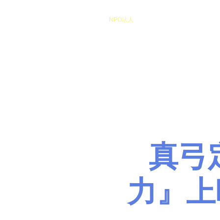
​NPO法人
Heart of Miracle
HoM
​人を想うを楽しむ
真弓
力』上