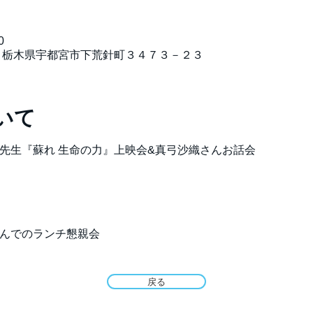
0
, 栃木県宇都宮市下荒針町３４７３－２３
いて
真弓定夫先生『蘇れ 生命の力』上映会&真弓沙織さんお話会
んを囲んでのランチ懇親会
戻る