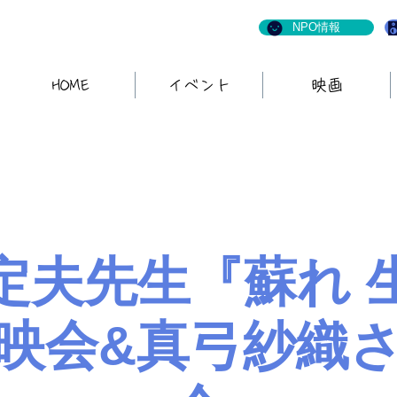
NPO情報
HOME
イベント
映画
定夫先生『蘇れ 
映会&真弓紗織