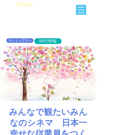
​NPO法人
Heart of Miracle
HoM
​人を想うを楽しむ
ネットシアター
NPO情報
みんなで観たいみん
なのシネマ 日本一
幸せな従業員をつく