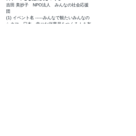
吉田 美抄子　NPO法人　みんなの社会応援
団
(1) イベント名 -----みんなで観たいみんなの
シネマ　日本一幸せな従業員をつくる！＆有
馬節子さんトークショー
(2) 上映日 -----2022-02-23
(3) タイムスケジュール -----9:30（開場、
10:00～11:35（上映）、11:50～13:00（ゲ
ストトーク&シェア会）
(4) 会場名 -----結い村　序庵館
続きを読む >>
戻る
Copyright ©
NPO法人
Heart of Miracle. All
Rights Reserved.
▶プライバシーポリシー
▶リンク