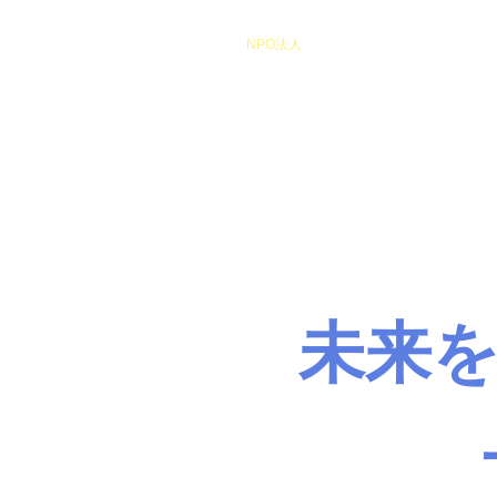
​NPO法人
Heart of Miracle
HoM
​人を想うを楽しむ
未来を