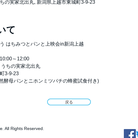
の実家北出丸, 新潟県上越市東城町3-9-23
いて
来を想う はちみつとパンと上映会in新潟上越
0:00～12:00
茶の間 うちの実家北出丸
町3-9-23
000円(天然酵母パンとニホンミツバチの蜂蜜試食付き)
戻る
le. All Rights Reserved.