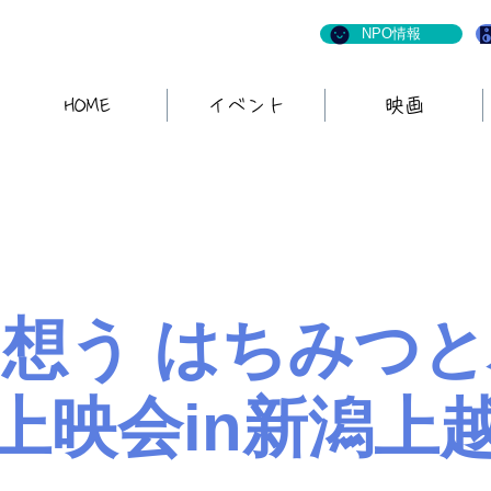
NPO情報
HOME
イベント
映画
想う はちみつ
上映会in新潟上