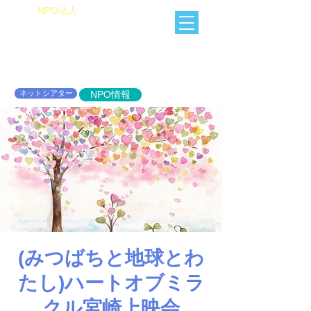
​NPO法人
Heart of Miracle
HoM
​人を想うを楽しむ
ネットシアター
NPO情報
(みつばちと地球とわ
たし)ハートオブミラ
クル宮崎上映会