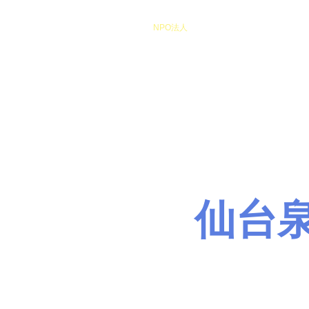
​NPO法人
Heart of Miracle
HoM
​人を想うを楽しむ
仙台