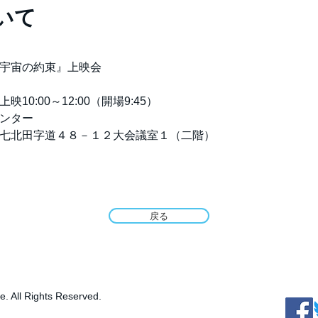
いて
台泉『宇宙の約束』上映会
-上映10:00～12:00（開場9:45）
祉センター
台市泉区七北田字道４８－１２大会議室１（二階）
戻る
le. All Rights Reserved.