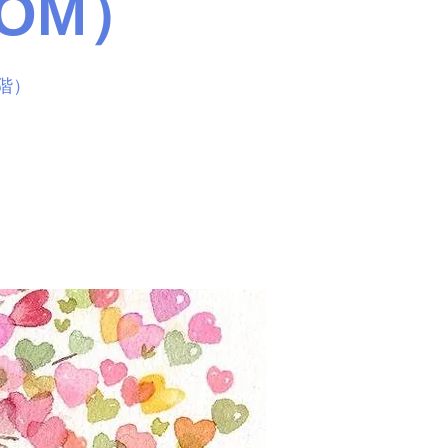
OM）
階）