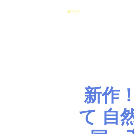
​NPO法人
Heart of Miracle
HoM
​人を想うを楽しむ
新作
て 自