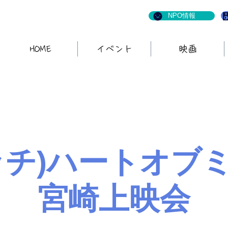
NPO情報
HOME
イベント
映画
ッチ)ハートオブ
宮崎上映会