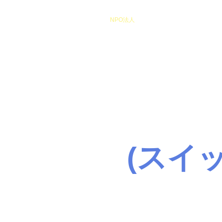
​NPO法人
Heart of Miracle
HoM
​人を想うを楽しむ
(スイ