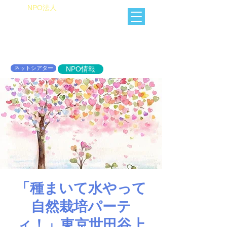
​NPO法人
Heart of Miracle
HoM
​人を想うを楽しむ
ネットシアター
NPO情報
「種まいて水やって
自然栽培パーテ
ィ！」東京世田谷上