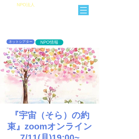
​NPO法人
Heart of Miracle
HoM
​人を想うを楽しむ
ネットシアター
NPO情報
『宇宙（そら）の約
束』zoomオンライン
7/11(月)19:00~