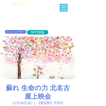
​NPO法人
Heart of Miracle
HoM
​人を想うを楽しむ
ネットシアター
NPO情報
蘇れ 生命の力 北名古
屋上映会
12月16日(水)
  |  
【愛知県】平田寺