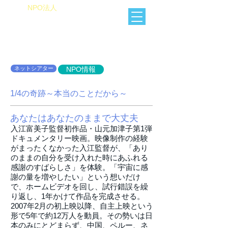
​NPO法人
Heart of Miracle
HoM
​人を想うを楽しむ
ネットシアター
NPO情報
1/4の奇跡～本当のことだから～
あなたはあなたのままで大丈夫
入江富美子監督初作品・山元加津子第1弾
ドキュメンタリー映画。映像制作の経験
がまったくなかった入江監督が、「あり
のままの自分を受け入れた時にあふれる
感謝のすばらしさ」を体験。「宇宙に感
謝の量を増やしたい」という想いだけ
で、ホームビデオを回し、試行錯誤を繰
り返し、1年かけて作品を完成させる。
2007年2月の初上映以降、自主上映という
形で5年で約12万人を動員。その勢いは日
本のみにとどまらず、中国、ペルー、ネ