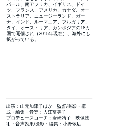
パール、南アフリカ、イギリス、ドイ
ツ、フランス、アメリカ、カナダ、オー
ストラリア、ニュージーランド、ガー
ナ、インド、ルーマニア、ブルガリア、
タイ、オーストリア、カンボジアの18カ
国で開催され（2015年現在）、海外にも
拡がっている。
出演：山元加津子ほか 監督/撮影・構
成・編集・音楽：入江富美子
プロデュースコーチ：岩崎靖子 映像技
術・音声効果/撮影・編集：小野敬広
2007年2月11日初上映 100分 画像比率
4：3