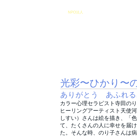
​NPO法人
Heart of Miracle
HoM
​人を想うを楽しむ
光彩〜ひかり〜
ありがとう あふれる
カラー心理セラピスト寺田のり
ヒーリングアーティスト天使河
しすい）さんは絵を描き、「色
て、たくさんの人に幸せを届け
た。そんな時、のり子さんは病