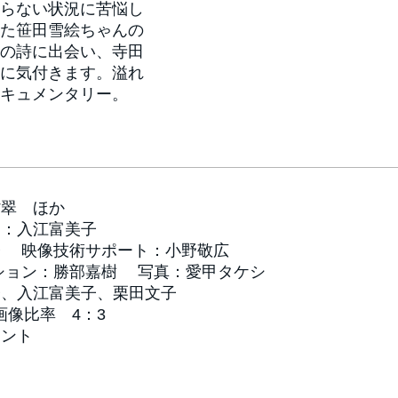
らない状況に苦悩し
た笹田雪絵ちゃんの
の詩に出会い、寺田
に気付きます。溢れ
キュメンタリー。
紫翠 ほか
楽：入江富美子
子 映像技術サポート：小野敬広
ション：勝部嘉樹 写真：愛甲タケシ
子、入江富美子、栗田文子
 画像比率 4：3
メント