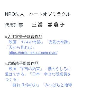
NPO法人 ハートオブミラクル
三 浦
​
喜 美 子
代表理事
○
入江富美子監督作品
映画「１/４の奇跡」「光彩の奇跡」
「天から見れば」
https://iriefumiko.com/movie/
○
岩崎靖子監督作品
映画「宇宙の約束」「僕のうしろに
道はできる」「日本一幸せな従業員を
つくる」
「蘇れ 生命の力」「みつばちと地球
とわたし」「愛でいけるやん」「種ま
いて水や
って自然栽培パーティー！」
HOME - トキノツカサ企画