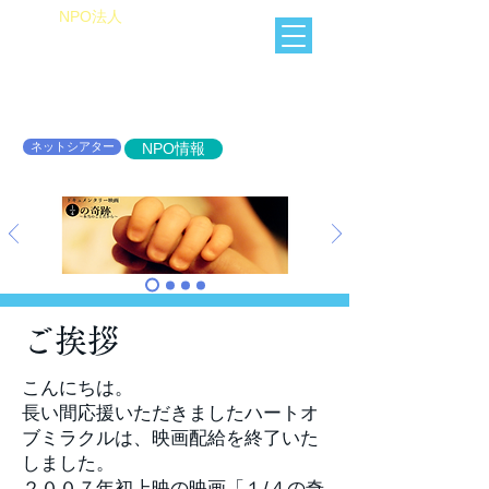
​NPO法人
Heart of Miracle
HoM
​人を想うを楽しむ
ネットシアター
NPO情報
ご挨拶
こんにちは。
長い間応援いただきましたハートオ
ブミラクルは、映画配給を終了いた
しました。
２００７年初上映の映画「１/４の奇